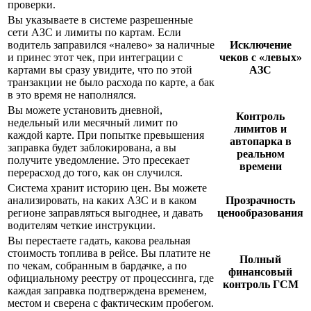
проверки.
Вы указываете в системе разрешенные
сети АЗС и лимиты по картам. Если
водитель заправился «налево» за наличные
Исключение
и принес этот чек, при интеграции с
чеков с «левых»
картами вы сразу увидите, что по этой
АЗС
транзакции не было расхода по карте, а бак
в это время не наполнялся.
Вы можете установить дневной,
Контроль
недельный или месячный лимит по
лимитов и
каждой карте. При попытке превышения
автопарка в
заправка будет заблокирована, а вы
реальном
получите уведомление. Это пресекает
времени
перерасход до того, как он случился.
Система хранит историю цен. Вы можете
анализировать, на каких АЗС и в каком
Прозрачность
регионе заправляться выгоднее, и давать
ценообразования
водителям четкие инструкции.
Вы перестаете гадать, какова реальная
стоимость топлива в рейсе. Вы платите не
Полный
по чекам, собранным в бардачке, а по
финансовый
официальному реестру от процессинга, где
контроль ГСМ
каждая заправка подтверждена временем,
местом и сверена с фактическим пробегом.