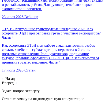
ГЛОНАСС, топливных карт, нормирование, план-факт анализ
и рентабельность рейсов. Для руководителей автопарков,
экономистов и логистов.
23 июля 2026
Вебинар
ЭТрН: Электронные транспортные накладные 2026. Как
оформить ЭТрН при отправке груза с участием экспедитора?
Часть 4
Как оформлять ЭТрН при работе с экспедиторами: разбор
сложных кейсов – субэкспедиция, перевозка в 2 этапа,
почтовые отправления. Роли участников, подписание
титулов, правила оформления ЭЗЗ и ЭТрН в зависимости от
принятия груза во владение. Часть 4.
17 июля 2026
Статьи
Назад
Вперед
Задать вопрос эксперту
Оставьте заявку на индивидуальную консультацию.