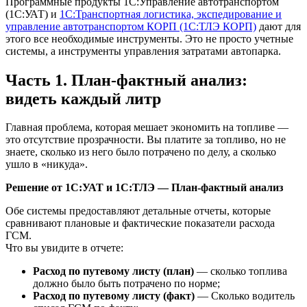
Программные продукты 1С:Управление автотранспортом
(1С:УАТ) и
1С:Транспортная логистика, экспедирование и
управление автотранспортом КОРП (1С:ТЛЭ КОРП)
дают для
этого все необходимые инструменты. Это не просто учетные
системы, а инструменты управления затратами автопарка.
Часть 1. План-фактный анализ:
видеть каждый литр
Главная проблема, которая мешает экономить на топливе —
это отсутствие прозрачности. Вы платите за топливо, но не
знаете, сколько из него было потрачено по делу, а сколько
ушло в «никуда».
Решение от 1С:УАТ и 1С:ТЛЭ — План-фактный анализ
Обе системы предоставляют детальные отчеты, которые
сравнивают плановые и фактические показатели расхода
ГСМ.
Что вы увидите в отчете:
Расход по путевому листу (план)
— сколько топлива
должно было быть потрачено по норме;
Расход по путевому листу (факт)
— Сколько водитель