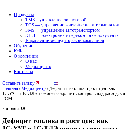
Продукты
TMS – управление логистикой
TOS — управление контейнерным терминалом
FMS — управление автотранспортом
ЭПД — электронные перевозочные документы
Управление экспедиторской компанией
Обучение
Кейсы
О компании
О нас
Медиа-центр
Контакты
Оставить заявку
Главная
/
Медиацентр
/
Дефицит топлива и рост цен: как
1С:УАТ и 1С:ТЛЭ помогут сохранить контроль над расходами
ГСМ
7 июля 2026
Дефицит топлива и рост цен: как
1С:УАТ и 1С:ТЛЭ помогут сохранить