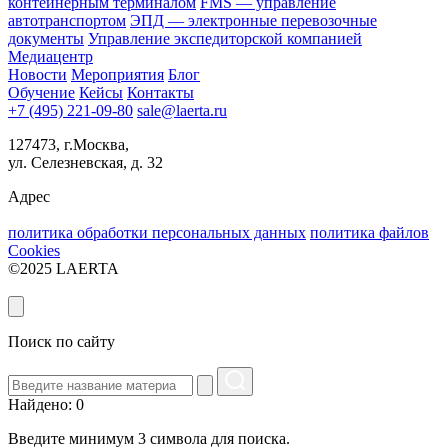
контейнерным терминалом
FMS — управление
автотранспортом
ЭПД — электронные перевозочные
документы
Управление экспедиторской компанией
Медиацентр
Новости
Мероприятия
Блог
Обучение
Кейсы
Контакты
+7 (495) 221-09-80
sale@laerta.ru
127473, г.Москва,
ул. Селезневская, д. 32
Адрес
политика обработки персональных данных
политика файлов
Cookies
©2025 LAERTA
Поиск по сайту
Найдено: 0
Введите минимум 3 символа для поиска.