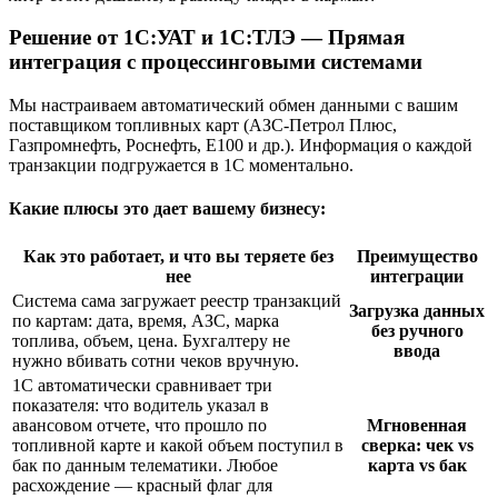
Решение от 1С:УАТ и 1С:ТЛЭ — Прямая
интеграция с процессинговыми системами
Мы настраиваем автоматический обмен данными с вашим
поставщиком топливных карт (АЗС-Петрол Плюс,
Газпромнефть, Роснефть, E100 и др.). Информация о каждой
транзакции подгружается в 1С моментально.
Какие плюсы это дает вашему бизнесу:
Как это работает, и что вы теряете без
Преимущество
нее
интеграции
Система сама загружает реестр транзакций
Загрузка данных
по картам: дата, время, АЗС, марка
без ручного
топлива, объем, цена. Бухгалтеру не
ввода
нужно вбивать сотни чеков вручную.
1С автоматически сравнивает три
показателя: что водитель указал в
авансовом отчете, что прошло по
Мгновенная
топливной карте и какой объем поступил в
сверка: чек vs
бак по данным телематики. Любое
карта vs бак
расхождение — красный флаг для