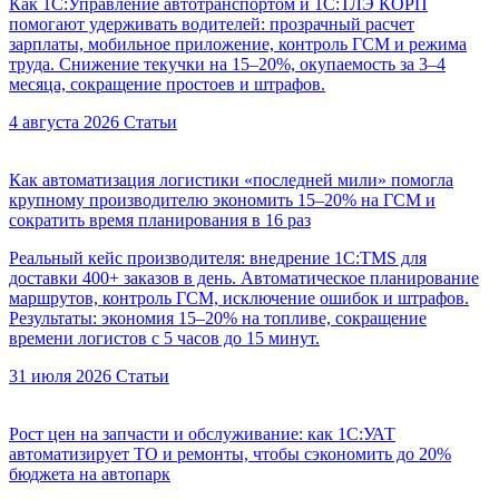
Как 1С:Управление автотранспортом и 1С:ТЛЭ КОРП
помогают удерживать водителей: прозрачный расчет
зарплаты, мобильное приложение, контроль ГСМ и режима
труда. Снижение текучки на 15–20%, окупаемость за 3–4
месяца, сокращение простоев и штрафов.
4 августа 2026
Статьи
Как автоматизация логистики «последней мили» помогла
крупному производителю экономить 15–20% на ГСМ и
сократить время планирования в 16 раз
Реальный кейс производителя: внедрение 1С:TMS для
доставки 400+ заказов в день. Автоматическое планирование
маршрутов, контроль ГСМ, исключение ошибок и штрафов.
Результаты: экономия 15–20% на топливе, сокращение
времени логистов с 5 часов до 15 минут.
31 июля 2026
Статьи
Рост цен на запчасти и обслуживание: как 1С:УАТ
автоматизирует ТО и ремонты, чтобы сэкономить до 20%
бюджета на автопарк