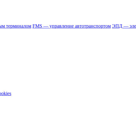
ым терминалом
FMS — управление автотранспортом
ЭПД — эле
okies