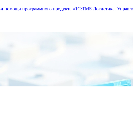
ри помощи программного продукта «1С:TMS Логистика. Управл