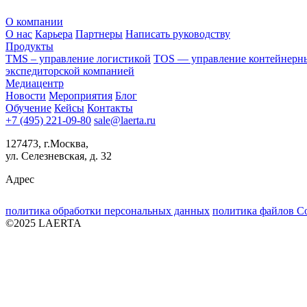
О компании
О нас
Карьера
Партнеры
Написать руководству
Продукты
TMS – управление логистикой
TOS — управление контейнерн
экспедиторской компанией
Медиацентр
Новости
Мероприятия
Блог
Обучение
Кейсы
Контакты
+7 (495) 221-09-80
sale@laerta.ru
127473, г.Москва,
ул. Селезневская, д. 32
Адрес
политика обработки персональных данных
политика файлов Co
©2025 LAERTA