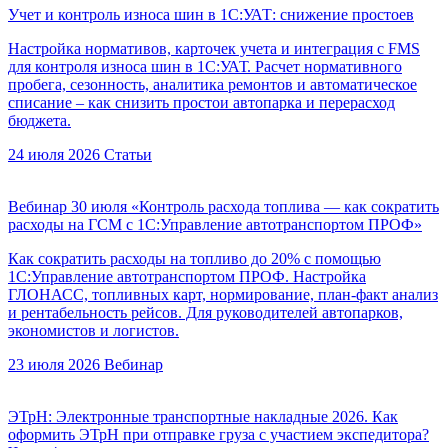
Учет и контроль износа шин в 1С:УАТ: снижение простоев
Настройка нормативов, карточек учета и интеграция с FMS
для контроля износа шин в 1С:УАТ. Расчет нормативного
пробега, сезонность, аналитика ремонтов и автоматическое
списание – как снизить простои автопарка и перерасход
бюджета.
24 июля 2026
Статьи
Вебинар 30 июля «Контроль расхода топлива — как сократить
расходы на ГСМ с 1С:Управление автотранспортом ПРОФ»
Как сократить расходы на топливо до 20% с помощью
1С:Управление автотранспортом ПРОФ. Настройка
ГЛОНАСС, топливных карт, нормирование, план-факт анализ
и рентабельность рейсов. Для руководителей автопарков,
экономистов и логистов.
23 июля 2026
Вебинар
ЭТрН: Электронные транспортные накладные 2026. Как
оформить ЭТрН при отправке груза с участием экспедитора?