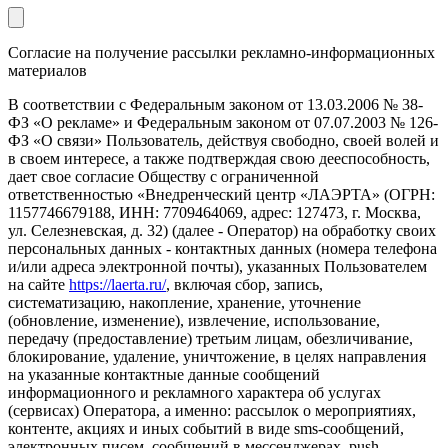
Согласие на получение рассылки рекламно-информационных
материалов
В соответствии с Федеральным законом от 13.03.2006 № 38-
ФЗ «О рекламе» и Федеральным законом от 07.07.2003 № 126-
ФЗ «О связи» Пользователь, действуя свободно, своей волей и
в своем интересе, а также подтверждая свою дееспособность,
дает свое согласие Обществу с ограниченной
ответственностью «Внедренческий центр «ЛАЭРТА» (ОГРН:
1157746679188, ИНН: 7709464069, адрес: 127473, г. Москва,
ул. Селезневская, д. 32) (далее - Оператор) на обработку своих
персональных данных - контактных данных (номера телефона
и/или адреса электронной почты), указанных Пользователем
на сайте
https://laerta.ru/
, включая сбор, запись,
систематизацию, накопление, хранение, уточнение
(обновление, изменение), извлечение, использование,
передачу (предоставление) третьим лицам, обезличивание,
блокирование, удаление, уничтожение, в целях направления
на указанные контактные данные сообщений
информационного и рекламного характера об услугах
(сервисах) Оператора, а именно: рассылок о мероприятиях,
контенте, акциях и иных событий в виде sms-сообщений,
электронных писем, сообщений в мессенджерах, push-