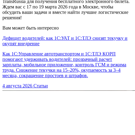
TransRussia для получения бесплатного электронного билета.
Ждем вас с 17 по 19 марта 2026 года в Москве, чтобы
обсудить ваши задачи и вместе найти лучшие логистические
решения!
Вам может быть интересно
Дефицит водителей: как 1С:УАТ и 1С:ТЛЭ снизят текучку и
окупят внедрение
Как 1С:Управление автотранспортом и 1С:ТЛЭ КОРП
помогают удерживать водителей: прозрачный расчет
зарплаты, мобильное приложение, контроль ГСМ и режима
труда. Снижение текучки на 15–20%, окупаемость за 3–4
месяца, сокращение простоев и штрафов.
4 августа 2026
Статьи