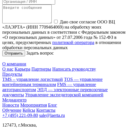
Даю свое согласие ООО ВЦ
«ЛАЭРТА» (ИНН 7709464069) на обработку моих
персональных данных в соответствии с Федеральным законом
«О персональных данных» от 27.07.2006 года № 152-ФЗ в
целях, предусмотренных
политикой оператора
в отношении
обработки персональных данных
Задать вопрос
О компании
О нас
Карьера
Партнеры
Написать руководству
Продукты
TMS – управление логистикой
TOS — управление
контейнерным терминалом
FMS — управление
автотранспортом
ЭПД — электронные перевозочные
документы
Управление экспедиторской компанией
Медиацентр
Новости
Мероприятия
Блог
Обучение
Кейсы
Контакты
+7 (495) 221-09-80
sale@laerta.ru
127473, г.Москва,